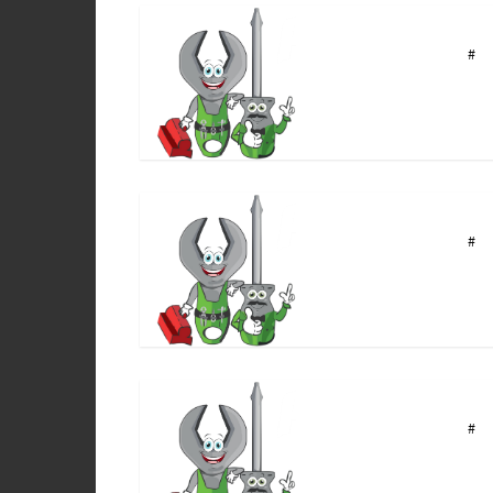
#
#
#