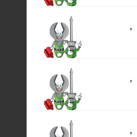
#
#
#