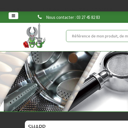
Warning
: set_time_limit() has been disabled for security reasons in
/home
Nous contacter : 03 27 45 82 83
SHARP