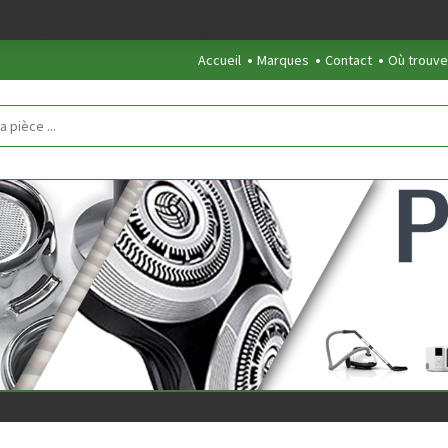
/clients/854eaedd5f5744848a389c490a672646/web/marquepe.php
on 
Accueil
Marques
Contact
Où trouve