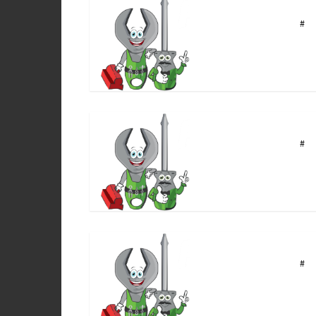
#
#
#