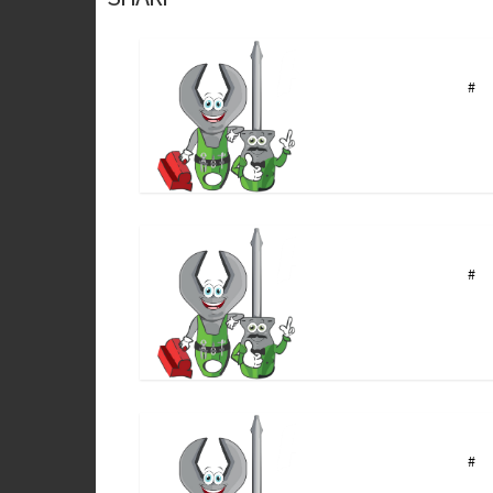
#
#
#