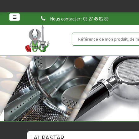
Warning
: set_time_limit() has been disabled for security reasons in
/home
Nous contacter : 03 27 45 82 83
LAURASTAR