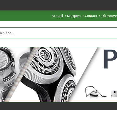
/clients/854eaedd5f5744848a389c490a672646/web/marquepe.php
on 
Accueil
Marques
Contact
Où trouve