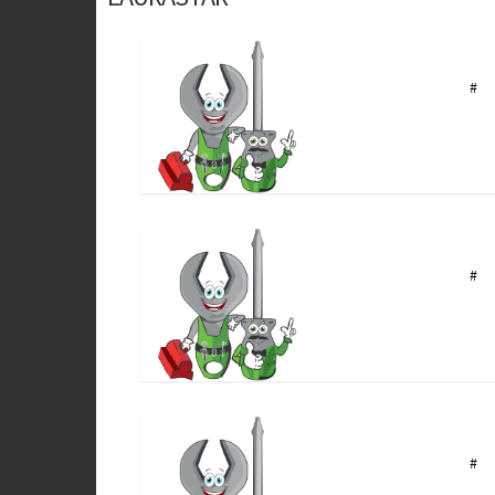
#
#
#