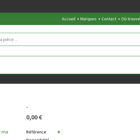
/clients/854eaedd5f5744848a389c490a672646/web/article.php
on line
Accueil
Marques
Contact
Où trouve
-
0,00 €
r ma
Référence
#