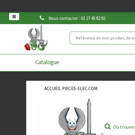
Warning
: set_time_limit() has been disabled for security reasons in
/home
Nous contacter : 03 27 45 82 83
Catalogue
ACCUEIL PIECES-ELEC.COM
Où trouve