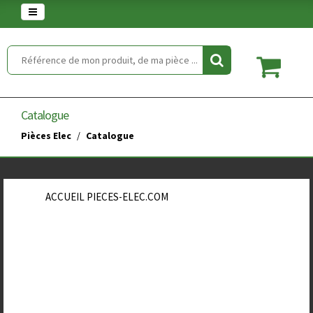
Warning
: set_time_limit() has been disabled for security reasons in
/home/clients/854eaedd5f5744848a389c490a672646/web/article.php
on line
2
Catalogue
Pièces Elec
Catalogue
ACCUEIL PIECES-ELEC.COM