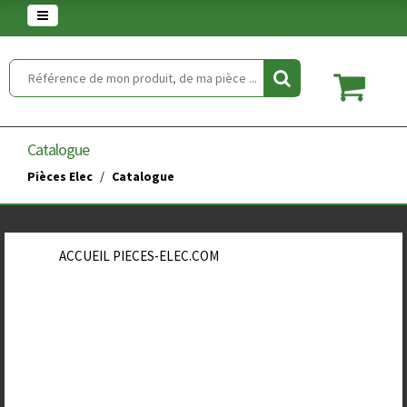
Warning
: set_time_limit() has been disabled for security reasons in
/home/clients/854eaedd5f5744848a389c490a672646/web/article.php
on line
2
Catalogue
Pièces Elec
Catalogue
ACCUEIL PIECES-ELEC.COM