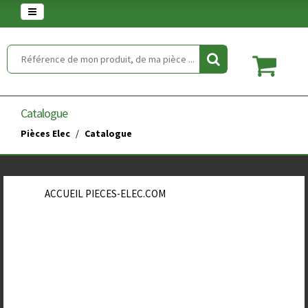
Warning
: set_time_limit() has been disabled for security reasons in
/home/clients/854eaedd5f5744848a389c490a672646/web/article.php
on line
2
Catalogue
Pièces Elec
Catalogue
ACCUEIL PIECES-ELEC.COM