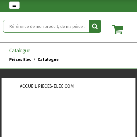
Warning
: set_time_limit() has been disabled for security reasons in
/home/clients/854eaedd5f5744848a389c490a672646/web/article.php
on line
2
Catalogue
Pièces Elec
Catalogue
ACCUEIL PIECES-ELEC.COM