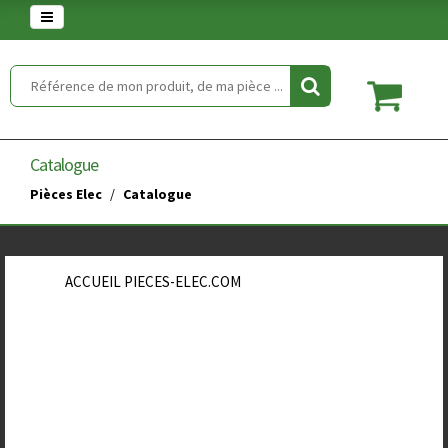
Warning
: set_time_limit() has been disabled for security reasons in
/home/clients/854eaedd5f5744848a389c490a672646/web/article.php
on line
2
Catalogue
Pièces Elec
Catalogue
ACCUEIL PIECES-ELEC.COM