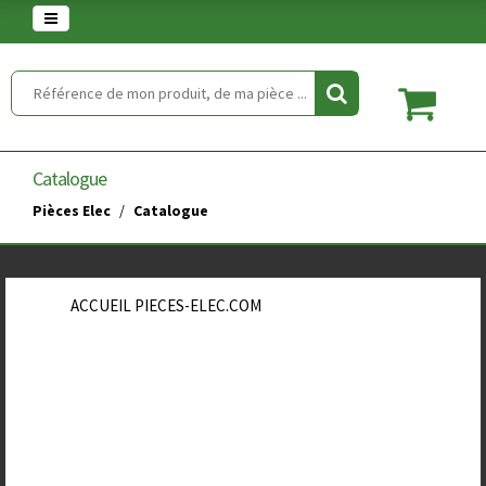
Warning
: set_time_limit() has been disabled for security reasons in
/home/clients/854eaedd5f5744848a389c490a672646/web/article.php
on line
2
Catalogue
Pièces Elec
Catalogue
ACCUEIL PIECES-ELEC.COM