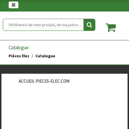
Warning
: set_time_limit() has been disabled for security reasons in
/home/clients/854eaedd5f5744848a389c490a672646/web/article.php
on line
2
Catalogue
Pièces Elec
Catalogue
ACCUEIL PIECES-ELEC.COM