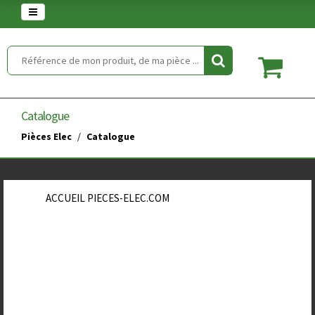
Warning
: set_time_limit() has been disabled for security reasons in
/home/clients/854eaedd5f5744848a389c490a672646/web/article.php
on line
2
Catalogue
Pièces Elec
Catalogue
ACCUEIL PIECES-ELEC.COM