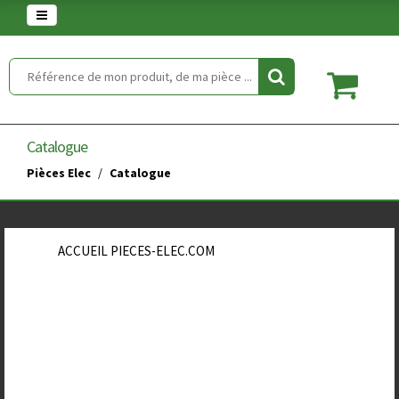
Warning
: set_time_limit() has been disabled for security reasons in
/home/clients/854eaedd5f5744848a389c490a672646/web/article.php
on line
2
Catalogue
Pièces Elec
Catalogue
ACCUEIL PIECES-ELEC.COM