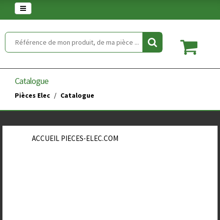
Warning
: set_time_limit() has been disabled for security reasons in
/home/clients/854eaedd5f5744848a389c490a672646/web/article.php
on line
2
Catalogue
Pièces Elec
Catalogue
ACCUEIL PIECES-ELEC.COM