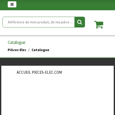
Warning
: set_time_limit() has been disabled for security reasons in
/home/clients/854eaedd5f5744848a389c490a672646/web/article.php
on line
2
Catalogue
Pièces Elec
Catalogue
ACCUEIL PIECES-ELEC.COM