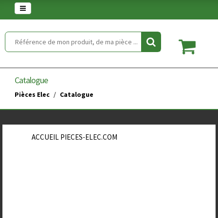
Warning
: set_time_limit() has been disabled for security reasons in
/home/clients/854eaedd5f5744848a389c490a672646/web/article.php
on line
2
Catalogue
Pièces Elec
Catalogue
ACCUEIL PIECES-ELEC.COM