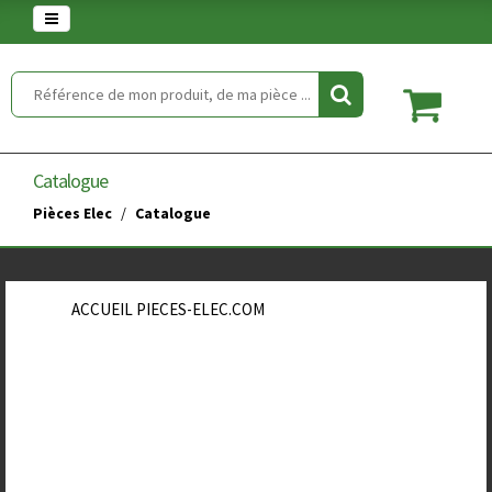
Warning
: set_time_limit() has been disabled for security reasons in
/home/clients/854eaedd5f5744848a389c490a672646/web/article.php
on line
2
Catalogue
Pièces Elec
Catalogue
ACCUEIL PIECES-ELEC.COM