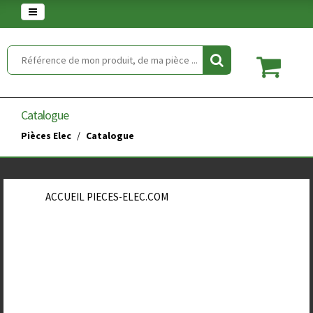
Warning
: set_time_limit() has been disabled for security reasons in
/home/clients/854eaedd5f5744848a389c490a672646/web/article.php
on line
2
Catalogue
Pièces Elec
Catalogue
ACCUEIL PIECES-ELEC.COM