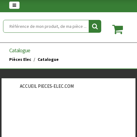
Warning
: set_time_limit() has been disabled for security reasons in
/home/clients/854eaedd5f5744848a389c490a672646/web/article.php
on line
2
Catalogue
Pièces Elec
Catalogue
ACCUEIL PIECES-ELEC.COM