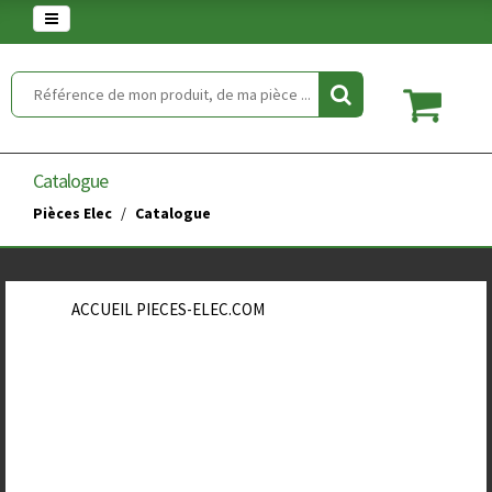
Warning
: set_time_limit() has been disabled for security reasons in
/home/clients/854eaedd5f5744848a389c490a672646/web/article.php
on line
2
Catalogue
Pièces Elec
Catalogue
ACCUEIL PIECES-ELEC.COM