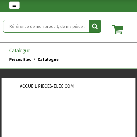
Warning
: set_time_limit() has been disabled for security reasons in
/home/clients/854eaedd5f5744848a389c490a672646/web/article.php
on line
2
Catalogue
Pièces Elec
Catalogue
ACCUEIL PIECES-ELEC.COM