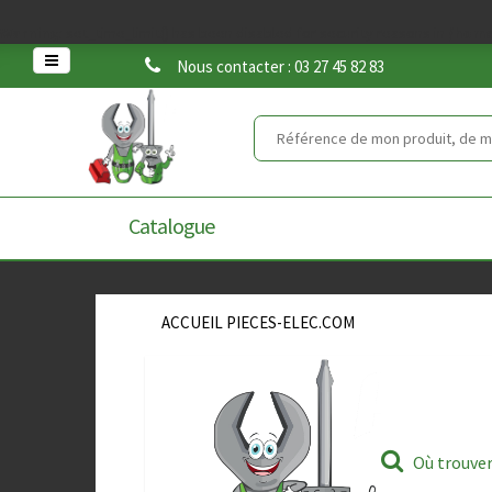
Warning
: set_time_limit() has been disabled for security reasons in
/home
Nous contacter : 03 27 45 82 83
Catalogue
ACCUEIL PIECES-ELEC.COM
Où trouve