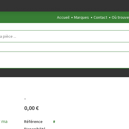
/clients/854eaedd5f5744848a389c490a672646/web/article.php
on line
Accueil
Marques
Contact
Où trouve
-
0,00 €
r ma
Référence
#