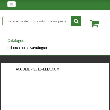
Warning
: set_time_limit() has been disabled for security reasons in
/home/clients/854eaedd5f5744848a389c490a672646/web/article.php
on line
2
Catalogue
Pièces Elec
Catalogue
ACCUEIL PIECES-ELEC.COM