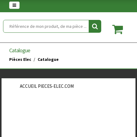
Warning
: set_time_limit() has been disabled for security reasons in
/home/clients/854eaedd5f5744848a389c490a672646/web/article.php
on line
2
Catalogue
Pièces Elec
Catalogue
ACCUEIL PIECES-ELEC.COM